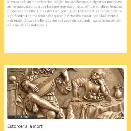
present amb un mot misteriós, màgic i meravellós que, malgrat ser poc comú 
en llengua catalana, sí que ha experimentat un ús prolífic en d'altres llengües 
properes com l'italià, el castellà o el portuguès. Es tracta d'un mot de plètora 
significativa i opima semàntica que té la virtut d'apropar-nos a la dimensió 
més matemàtica de la llengua -ben bé geomètrica-, amb lligams ferms al món 
de la nàutica i, també, de la
05/11/2026
Estòrcer a la mort