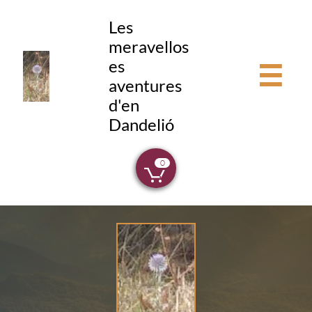
Les
meravellos
es

aventures
d'en
Dandelió
0
