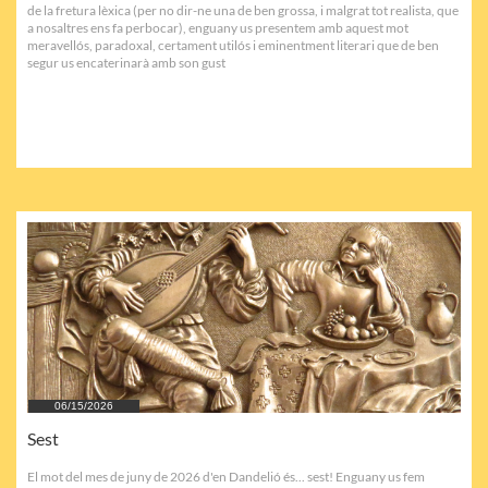
de la fretura lèxica (per no dir-ne una de ben grossa, i malgrat tot realista, que 
a nosaltres ens fa perbocar), enguany us presentem amb aquest mot 
meravellós, paradoxal, certament utilós i eminentment literari que de ben 
segur us encaterinarà amb son gust
06/15/2026
Sest
El mot del mes de juny de 2026 d'en Dandelió és... sest! Enguany us fem 