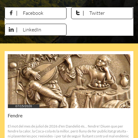
Facebook
Twitter


LinkedIn

07/15/2026
Fendre
El mot del mes de juliol de 2026 d'en Dandelió és... fendre! Diuen que per 
fendre la calor, la Coca-cola és la millor, però lluny de fer publicitat gratuïta -
ni plasenteries poc reeixides- i per tal de seguir lluitant contra el mal endèmic 