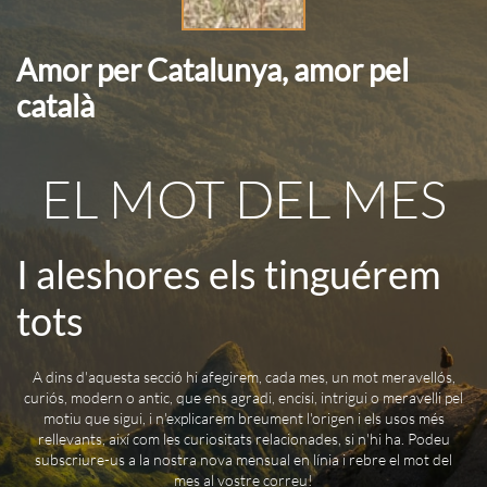
Amor per Catalunya, amor pel
català
EL MOT DEL MES
I aleshores els tinguérem
tots
A dins d'aquesta secció hi afegirem, cada mes, un mot meravellós,
curiós, modern o antic, que ens agradi, encisi, intrigui o meravelli pel
motiu que sigui, i n'explicarem breument l'origen i els usos més
rellevants, així com les curiositats relacionades, si n'hi ha. Podeu
subscriure-us a la nostra nova mensual en línia i rebre el mot del
mes al vostre correu!