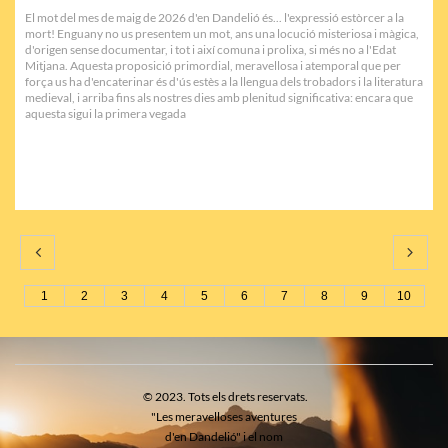
El mot del mes de maig de 2026 d'en Dandelió és... l'expressió estòrcer a la 
mort! Enguany no us presentem un mot, ans una locució misteriosa i màgica, 
d'origen sense documentar, i tot i així comuna i prolixa, si més no a l'Edat 
Mitjana. Aquesta proposició primordial, meravellosa i atemporal que per 
força us ha d'encaterinar és d'ús estès a la llengua dels trobadors i la literatura 
medieval, i arriba fins als nostres dies amb plenitud significativa: encara que 
aquesta sigui la primera vegada


1
2
3
4
5
6
7
8
9
10
© 2023. Tots els drets reservats.
"Les meravelloses aventures
d'en Dandelió" i el nom