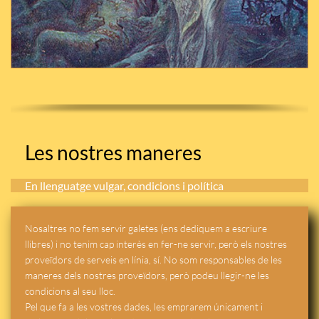
Les nostres maneres
En llenguatge vulgar, condicions i política
Nosaltres no fem servir galetes (ens dediquem a escriure
llibres) i no tenim cap interès en fer-ne servir, però els nostres
proveïdors de serveis en línia, sí. No som responsables de les
maneres dels nostres proveïdors, però podeu llegir-ne les
condicions al seu lloc.
Pel que fa a les vostres dades, les emprarem únicament i